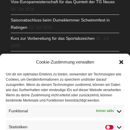
Vize-Europameisterschaft für das Quintett der TG Neuss
28. Juli 2026
Saisonabschluss beim Dumeklemmer Schwimmfest in
Ratingen
20. Juli 2026
Kurs zur Vorbereitung für das Sportabzeichen
20. Juli
2026
Mit Teamgeist und Spaß – 2. Runde KidsCup
17. Juli 2026
Cookie-Zustimmung verwalten
TG Parkplatz
16. Juli 2026
Um dir ein optimales Erlebnis zu bieten, verwenden wir Technologien wie
Cookies, um Geräteinformationen zu speichern und/oder darauf
Veranstaltungen
zuzugreifen. Wenn du diesen Technologien zustimmst, können wir Daten
wie das Surfverhalten oder eindeutige IDs auf dieser Website verarbeiten.
Wenn du deine Zustimmung nicht erteilst oder zurückziehst, können
Höffner Run
bestimmte Merkmale und Funktionen beeinträchtigt werden.
Schnuppertag
Funktional
Immer aktiv
Terminkalender
Statistiken