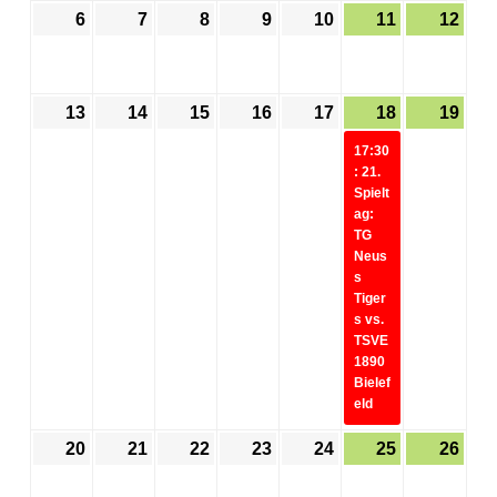
6
7
8
9
10
11
12
13
14
15
16
17
18
19
17:30
: 21.
Spielt
ag:
TG
Neus
s
Tiger
s vs.
TSVE
1890
Bielef
eld
20
21
22
23
24
25
26