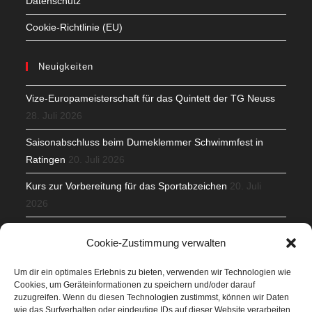
Datenschutz
Cookie-Richtlinie (EU)
Neuigkeiten
Vize-Europameisterschaft für das Quintett der TG Neuss
28. Juli 2026
Saisonabschluss beim Dumeklemmer Schwimmfest in
Ratingen
20. Juli 2026
Kurs zur Vorbereitung für das Sportabzeichen
20. Juli
2026
Mit Teamgeist und Spaß – 2. Runde KidsCup
17. Juli 2026
Cookie-Zustimmung verwalten
TG Parkplatz
16. Juli 2026
Um dir ein optimales Erlebnis zu bieten, verwenden wir Technologien wie
Cookies, um Geräteinformationen zu speichern und/oder darauf
Veranstaltungen
zuzugreifen. Wenn du diesen Technologien zustimmst, können wir Daten
wie das Surfverhalten oder eindeutige IDs auf dieser Website verarbeiten.