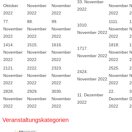
3
3. November
Oktober
November
November
November
N
2022
2022
2022
2022
2022
2
7
7.
8
8.
9
9.
11
11.
1
10
10.
November
November
November
November
N
November 2022
2022
2022
2022
2022
2
14
14.
15
15.
16
16.
18
18.
1
17
17.
November
November
November
November
N
November 2022
2022
2022
2022
2022
2
21
21.
22
22.
23
23.
25
25.
2
24
24.
November
November
November
November
N
November 2022
2022
2022
2022
2022
2
28
28.
29
29.
30
30.
2
2.
3
1
1. Dezember
November
November
November
Dezember
D
2022
2022
2022
2022
2022
2
Veranstaltungskategorien