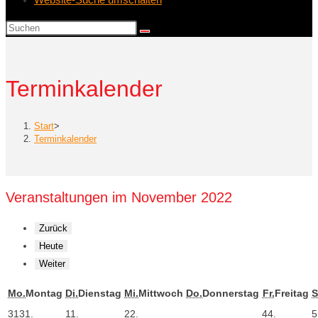
Terminkalender
Start
>
Terminkalender
Veranstaltungen im November 2022
Zurück
Heute
Weiter
Mo.
Montag
Di.
Dienstag
Mi.
Mittwoch
Do.
Donnerstag
Fr.
Freitag
S
31
31.
1
1.
2
2.
4
4.
5