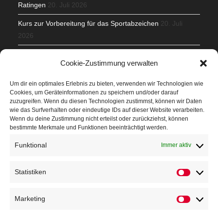
Ratingen
20. Juli 2026
Kurs zur Vorbereitung für das Sportabzeichen
20. Juli
2026
Mit Teamgeist und Spaß – 2. Runde KidsCup
17. Juli 2026
Cookie-Zustimmung verwalten
TG Parkplatz
16. Juli 2026
Um dir ein optimales Erlebnis zu bieten, verwenden wir Technologien wie
Cookies, um Geräteinformationen zu speichern und/oder darauf
Veranstaltungen
zuzugreifen. Wenn du diesen Technologien zustimmst, können wir Daten
wie das Surfverhalten oder eindeutige IDs auf dieser Website verarbeiten.
Wenn du deine Zustimmung nicht erteilst oder zurückziehst, können
Höffner Run
bestimmte Merkmale und Funktionen beeinträchtigt werden.
Schnuppertag
Funktional
Immer aktiv
Terminkalender
Statistiken
Neusser Sommernachtslauf
Kindersportfest
Marketing
Nikolaus-Crosslauf