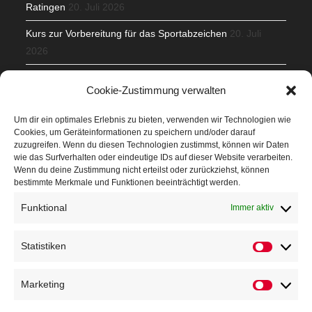
Ratingen
20. Juli 2026
Kurs zur Vorbereitung für das Sportabzeichen
20. Juli
2026
Mit Teamgeist und Spaß – 2. Runde KidsCup
17. Juli 2026
Cookie-Zustimmung verwalten
TG Parkplatz
16. Juli 2026
Um dir ein optimales Erlebnis zu bieten, verwenden wir Technologien wie
Cookies, um Geräteinformationen zu speichern und/oder darauf
Veranstaltungen
zuzugreifen. Wenn du diesen Technologien zustimmst, können wir Daten
wie das Surfverhalten oder eindeutige IDs auf dieser Website verarbeiten.
Wenn du deine Zustimmung nicht erteilst oder zurückziehst, können
Höffner Run
bestimmte Merkmale und Funktionen beeinträchtigt werden.
Schnuppertag
Funktional
Immer aktiv
Terminkalender
Statistiken
Neusser Sommernachtslauf
Kindersportfest
Marketing
Nikolaus-Crosslauf