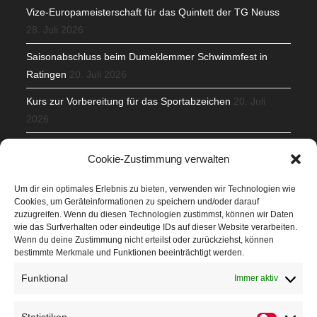
Vize-Europameisterschaft für das Quintett der TG Neuss
28. Juli 2026
Saisonabschluss beim Dumeklemmer Schwimmfest in
Ratingen
20. Juli 2026
Kurs zur Vorbereitung für das Sportabzeichen
20. Juli
2026
Mit Teamgeist und Spaß – 2. Runde KidsCup
17. Juli 2026
Cookie-Zustimmung verwalten
TG Parkplatz
16. Juli 2026
Um dir ein optimales Erlebnis zu bieten, verwenden wir Technologien wie
Cookies, um Geräteinformationen zu speichern und/oder darauf
Veranstaltungen
zuzugreifen. Wenn du diesen Technologien zustimmst, können wir Daten
wie das Surfverhalten oder eindeutige IDs auf dieser Website verarbeiten.
Wenn du deine Zustimmung nicht erteilst oder zurückziehst, können
Höffner Run
bestimmte Merkmale und Funktionen beeinträchtigt werden.
Schnuppertag
Funktional
Immer aktiv
Terminkalender