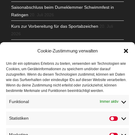
Saisonabschluss beim Dumeklemmer Schwimmfest in
Ratingen
20. Juli 2026
Kurs zur Vorbereitung für das Sportabzeichen
20. Juli
2026
Mit Teamgeist und Spaß – 2. Runde KidsCup
17. Juli 2026
Cookie-Zustimmung verwalten
TG Parkplatz
16. Juli 2026
Um dir ein optimales Erlebnis zu bieten, verwenden wir Technologien wie
Cookies, um Geräteinformationen zu speichern und/oder darauf
Veranstaltungen
zuzugreifen. Wenn du diesen Technologien zustimmst, können wir Daten
wie das Surfverhalten oder eindeutige IDs auf dieser Website verarbeiten.
Wenn du deine Zustimmung nicht erteilst oder zurückziehst, können
Höffner Run
bestimmte Merkmale und Funktionen beeinträchtigt werden.
Schnuppertag
Funktional
Immer aktiv
Terminkalender
Statistiken
Neusser Sommernachtslauf
Kindersportfest
Marketing