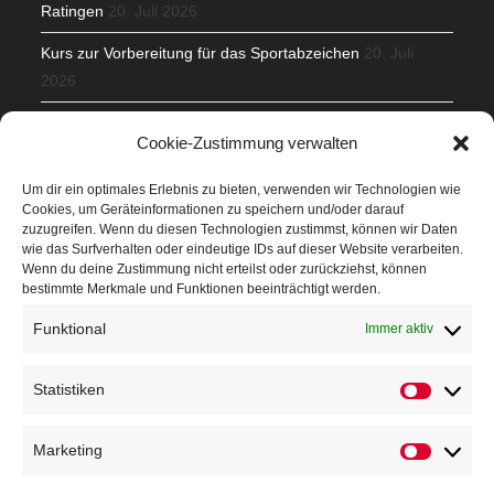
Ratingen
20. Juli 2026
Kurs zur Vorbereitung für das Sportabzeichen
20. Juli
2026
Mit Teamgeist und Spaß – 2. Runde KidsCup
17. Juli 2026
Cookie-Zustimmung verwalten
TG Parkplatz
16. Juli 2026
Um dir ein optimales Erlebnis zu bieten, verwenden wir Technologien wie
Cookies, um Geräteinformationen zu speichern und/oder darauf
Veranstaltungen
zuzugreifen. Wenn du diesen Technologien zustimmst, können wir Daten
wie das Surfverhalten oder eindeutige IDs auf dieser Website verarbeiten.
Wenn du deine Zustimmung nicht erteilst oder zurückziehst, können
Höffner Run
bestimmte Merkmale und Funktionen beeinträchtigt werden.
Schnuppertag
Funktional
Immer aktiv
Terminkalender
Statistiken
Neusser Sommernachtslauf
Kindersportfest
Marketing
Nikolaus-Crosslauf