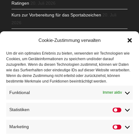
Ratingen
20. Juli 2026
Kurs zur Vorbereitung für das Sportabzeichen
20. Juli
2026
Mit Teamgeist und Spaß – 2. Runde KidsCup
17. Juli 2026
Cookie-Zustimmung verwalten
TG Parkplatz
16. Juli 2026
Um dir ein optimales Erlebnis zu bieten, verwenden wir Technologien wie
Cookies, um Geräteinformationen zu speichern und/oder darauf
Veranstaltungen
zuzugreifen. Wenn du diesen Technologien zustimmst, können wir Daten
wie das Surfverhalten oder eindeutige IDs auf dieser Website verarbeiten.
Wenn du deine Zustimmung nicht erteilst oder zurückziehst, können
Höffner Run
bestimmte Merkmale und Funktionen beeinträchtigt werden.
Schnuppertag
Funktional
Immer aktiv
Terminkalender
Statistiken
Neusser Sommernachtslauf
Kindersportfest
Marketing
Nikolaus-Crosslauf