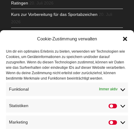
Ratingen
20. Juli 2026
Kurs zur Vorbereitung für das Sportabzeichen
20. Juli
2026
Mit Teamgeist und Spaß – 2. Runde KidsCup
17. Juli 2026
Cookie-Zustimmung verwalten
TG Parkplatz
16. Juli 2026
Um dir ein optimales Erlebnis zu bieten, verwenden wir Technologien wie
Cookies, um Geräteinformationen zu speichern und/oder darauf
Veranstaltungen
zuzugreifen. Wenn du diesen Technologien zustimmst, können wir Daten
wie das Surfverhalten oder eindeutige IDs auf dieser Website verarbeiten.
Wenn du deine Zustimmung nicht erteilst oder zurückziehst, können
Höffner Run
bestimmte Merkmale und Funktionen beeinträchtigt werden.
Schnuppertag
Funktional
Immer aktiv
Terminkalender
Statistiken
Neusser Sommernachtslauf
Kindersportfest
Marketing
Nikolaus-Crosslauf