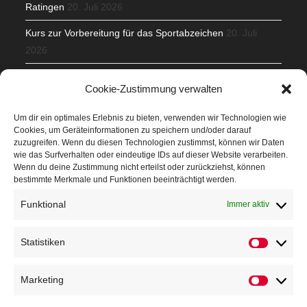
Ratingen
20. Juli 2026
Kurs zur Vorbereitung für das Sportabzeichen
20. Juli
2026
Mit Teamgeist und Spaß – 2. Runde KidsCup
17. Juli 2026
Cookie-Zustimmung verwalten
TG Parkplatz
16. Juli 2026
Um dir ein optimales Erlebnis zu bieten, verwenden wir Technologien wie
Cookies, um Geräteinformationen zu speichern und/oder darauf
Veranstaltungen
zuzugreifen. Wenn du diesen Technologien zustimmst, können wir Daten
wie das Surfverhalten oder eindeutige IDs auf dieser Website verarbeiten.
Wenn du deine Zustimmung nicht erteilst oder zurückziehst, können
Höffner Run
bestimmte Merkmale und Funktionen beeinträchtigt werden.
Schnuppertag
Funktional
Immer aktiv
Terminkalender
Statistiken
Neusser Sommernachtslauf
Kindersportfest
Marketing
Nikolaus-Crosslauf