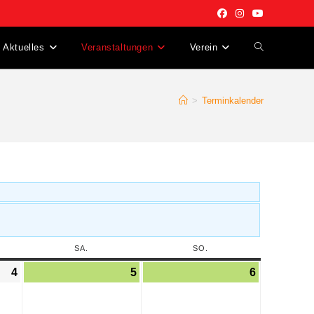
Aktuelles
Veranstaltungen
Verein
>
Terminkalender
SA.
SO.
4
5
6