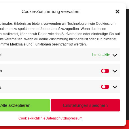
Cookie-Zustimmung verwalten
Veranstaltungen
ptimales Erlebnis zu bieten, verwenden wir Technologien wie Cookies, um
mationen zu speichern und/oder darauf zuzugreifen. Wenn du diesen
öffner Run
 zustimmst, können wir Daten wie das Surfverhalten oder eindeutige IDs auf
te verarbeiten. Wenn du deine Zustimmung nicht erteilst oder zurückziehst,
chnuppertag
immte Merkmale und Funktionen beeinträchtigt werden.
al
erminkalender
Immer aktiv
eusser Sommernachtslauf
en
indersportfest
g
ikolaus-Crosslauf
apoeira Camp
Alle akzeptieren
Einstellungen speichern
Cookie-Richtlinie
Datenschutz
Impressum