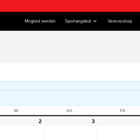
Mitglied werden
Sportangebot
Vereinsshop
MI.
DO.
FR.
2
3