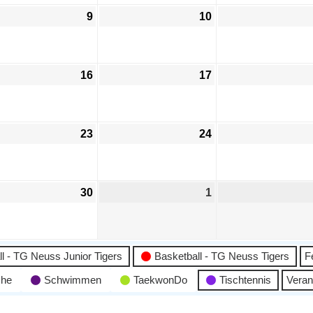
9
10
16
17
23
24
30
1
l - TG Neuss Junior Tigers
Basketball - TG Neuss Tigers
F
che
Schwimmen
TaekwonDo
Tischtennis
Veran