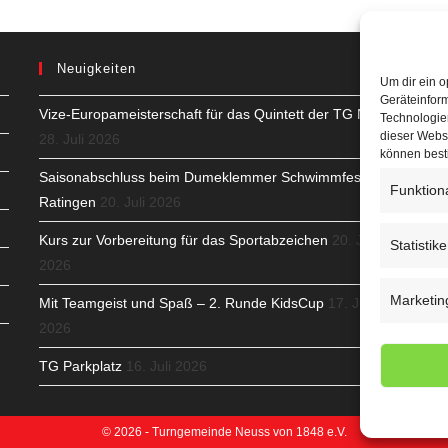
Neuigkeiten
Um dir ein o
Geräteinfor
Vize-Europameisterschaft für das Quintett der TG Neuss
H
Technologien
dieser Websi
28. Juli 2026
S
können best
Saisonabschluss beim Dumeklemmer Schwimmfest in
Funktion
T
Ratingen
20. Juli 2026
N
Kurs zur Vorbereitung für das Sportabzeichen
20. Juli
Statistik
2026
K
Marketin
Mit Teamgeist und Spaß – 2. Runde KidsCup
17. Juli
N
2026
C
TG Parkplatz
16. Juli 2026
© 2026 - Turngemeinde Neuss von 1848 e.V.