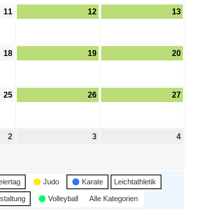
11
12
13
18
19
20
25
26
27
2
3
4
eiertag
Judo
Karate
Leichtathletik
staltung
Volleyball
Alle Kategorien