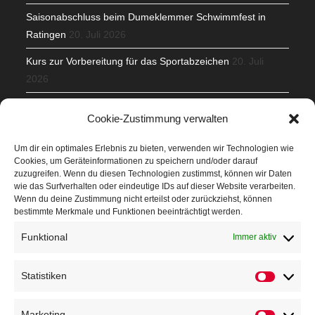
Saisonabschluss beim Dumeklemmer Schwimmfest in
Ratingen
20. Juli 2026
Kurs zur Vorbereitung für das Sportabzeichen
20. Juli
2026
Mit Teamgeist und Spaß – 2. Runde KidsCup
17. Juli 2026
Cookie-Zustimmung verwalten
TG Parkplatz
16. Juli 2026
Um dir ein optimales Erlebnis zu bieten, verwenden wir Technologien wie
Cookies, um Geräteinformationen zu speichern und/oder darauf
Veranstaltungen
zuzugreifen. Wenn du diesen Technologien zustimmst, können wir Daten
wie das Surfverhalten oder eindeutige IDs auf dieser Website verarbeiten.
Wenn du deine Zustimmung nicht erteilst oder zurückziehst, können
Höffner Run
bestimmte Merkmale und Funktionen beeinträchtigt werden.
Schnuppertag
Funktional
Immer aktiv
Terminkalender
Statistiken
Neusser Sommernachtslauf
Kindersportfest
Marketing