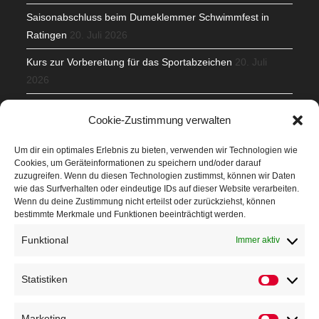
Saisonabschluss beim Dumeklemmer Schwimmfest in
Ratingen
20. Juli 2026
Kurs zur Vorbereitung für das Sportabzeichen
20. Juli
2026
Mit Teamgeist und Spaß – 2. Runde KidsCup
17. Juli 2026
Cookie-Zustimmung verwalten
TG Parkplatz
16. Juli 2026
Um dir ein optimales Erlebnis zu bieten, verwenden wir Technologien wie
Cookies, um Geräteinformationen zu speichern und/oder darauf
Veranstaltungen
zuzugreifen. Wenn du diesen Technologien zustimmst, können wir Daten
wie das Surfverhalten oder eindeutige IDs auf dieser Website verarbeiten.
Wenn du deine Zustimmung nicht erteilst oder zurückziehst, können
Höffner Run
bestimmte Merkmale und Funktionen beeinträchtigt werden.
Schnuppertag
Funktional
Immer aktiv
Terminkalender
Statistiken
Neusser Sommernachtslauf
Kindersportfest
Marketing