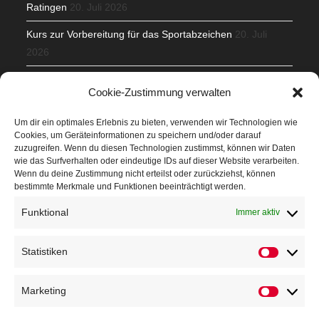
Ratingen
20. Juli 2026
Kurs zur Vorbereitung für das Sportabzeichen
20. Juli
2026
Mit Teamgeist und Spaß – 2. Runde KidsCup
17. Juli 2026
Cookie-Zustimmung verwalten
TG Parkplatz
16. Juli 2026
Um dir ein optimales Erlebnis zu bieten, verwenden wir Technologien wie
Cookies, um Geräteinformationen zu speichern und/oder darauf
Veranstaltungen
zuzugreifen. Wenn du diesen Technologien zustimmst, können wir Daten
wie das Surfverhalten oder eindeutige IDs auf dieser Website verarbeiten.
Wenn du deine Zustimmung nicht erteilst oder zurückziehst, können
Höffner Run
bestimmte Merkmale und Funktionen beeinträchtigt werden.
Schnuppertag
Funktional
Immer aktiv
Terminkalender
Statistiken
Neusser Sommernachtslauf
Kindersportfest
Marketing
Nikolaus-Crosslauf