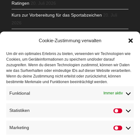
Ratingen
20. Juli 2026
Kurs zur Vorbereitung für das Sportabzeichen
20. Juli
2026
Mit Teamgeist und Spaß – 2. Runde KidsCup
17. Juli 2026
Cookie-Zustimmung verwalten
TG Parkplatz
16. Juli 2026
Um dir ein optimales Erlebnis zu bieten, verwenden wir Technologien wie
Cookies, um Geräteinformationen zu speichern und/oder darauf
Veranstaltungen
zuzugreifen. Wenn du diesen Technologien zustimmst, können wir Daten
wie das Surfverhalten oder eindeutige IDs auf dieser Website verarbeiten.
Wenn du deine Zustimmung nicht erteilst oder zurückziehst, können
Höffner Run
bestimmte Merkmale und Funktionen beeinträchtigt werden.
Schnuppertag
Funktional
Immer aktiv
Terminkalender
Statistiken
Neusser Sommernachtslauf
Kindersportfest
Marketing
Nikolaus-Crosslauf