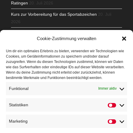
Ratingen
20. Juli 2026
Kurs zur Vorbereitung für das Sportabzeichen
20. Juli
2026
Mit Teamgeist und Spaß – 2. Runde KidsCup
17. Juli 2026
Cookie-Zustimmung verwalten
TG Parkplatz
16. Juli 2026
Um dir ein optimales Erlebnis zu bieten, verwenden wir Technologien wie
Cookies, um Geräteinformationen zu speichern und/oder darauf
Veranstaltungen
zuzugreifen. Wenn du diesen Technologien zustimmst, können wir Daten
wie das Surfverhalten oder eindeutige IDs auf dieser Website verarbeiten.
Wenn du deine Zustimmung nicht erteilst oder zurückziehst, können
Höffner Run
bestimmte Merkmale und Funktionen beeinträchtigt werden.
Schnuppertag
Funktional
Immer aktiv
Terminkalender
Statistiken
Neusser Sommernachtslauf
Kindersportfest
Marketing
Nikolaus-Crosslauf