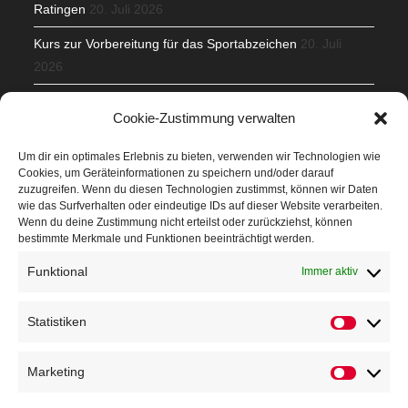
Ratingen
20. Juli 2026
Kurs zur Vorbereitung für das Sportabzeichen
20. Juli
2026
Mit Teamgeist und Spaß – 2. Runde KidsCup
17. Juli 2026
Cookie-Zustimmung verwalten
TG Parkplatz
16. Juli 2026
Um dir ein optimales Erlebnis zu bieten, verwenden wir Technologien wie
Cookies, um Geräteinformationen zu speichern und/oder darauf
Veranstaltungen
zuzugreifen. Wenn du diesen Technologien zustimmst, können wir Daten
wie das Surfverhalten oder eindeutige IDs auf dieser Website verarbeiten.
Wenn du deine Zustimmung nicht erteilst oder zurückziehst, können
Höffner Run
bestimmte Merkmale und Funktionen beeinträchtigt werden.
Schnuppertag
Funktional
Immer aktiv
Terminkalender
Statistiken
Neusser Sommernachtslauf
Kindersportfest
Marketing
Nikolaus-Crosslauf