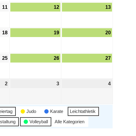
11
12
13
18
19
20
25
26
27
2
3
4
eiertag
Judo
Karate
Leichtathletik
staltung
Volleyball
Alle Kategorien