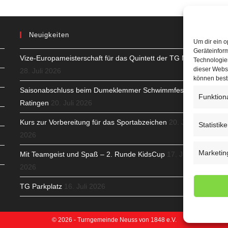
Neuigkeiten
Um dir ein o
Geräteinfor
Vize-Europameisterschaft für das Quintett der TG Neuss
H
Technologien
dieser Websi
28. Juli 2026
S
können best
Saisonabschluss beim Dumeklemmer Schwimmfest in
Funktion
T
Ratingen
20. Juli 2026
N
Kurs zur Vorbereitung für das Sportabzeichen
20. Juli
Statistik
2026
K
Marketin
Mit Teamgeist und Spaß – 2. Runde KidsCup
17. Juli
N
2026
C
TG Parkplatz
16. Juli 2026
© 2026 - Turngemeinde Neuss von 1848 e.V.