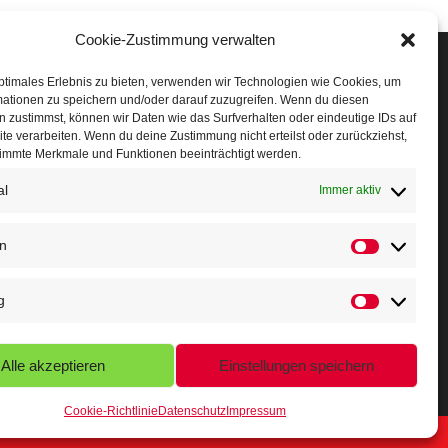
Cookie-Zustimmung verwalten
Veranstaltungen
ptimales Erlebnis zu bieten, verwenden wir Technologien wie Cookies, um
mationen zu speichern und/oder darauf zuzugreifen. Wenn du diesen
öffner Run
 zustimmst, können wir Daten wie das Surfverhalten oder eindeutige IDs auf
te verarbeiten. Wenn du deine Zustimmung nicht erteilst oder zurückziehst,
chnuppertag
immte Merkmale und Funktionen beeinträchtigt werden.
al
erminkalender
Immer aktiv
eusser Sommernachtslauf
en
indersportfest
g
ikolaus-Crosslauf
apoeira Camp
Alle akzeptieren
Einstellungen speichern
Cookie-Richtlinie
Datenschutz
Impressum