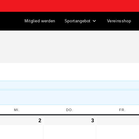
Mitglied werden
Sportangebot
Vereinsshop
MI.
DO.
FR.
2
3