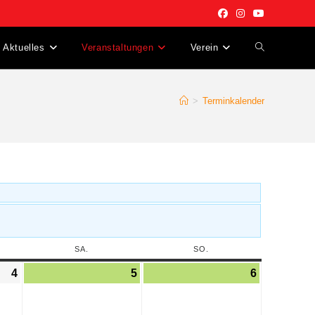
Aktuelles
Veranstaltungen
Verein
>
Terminkalender
SA.
SO.
4
5
6