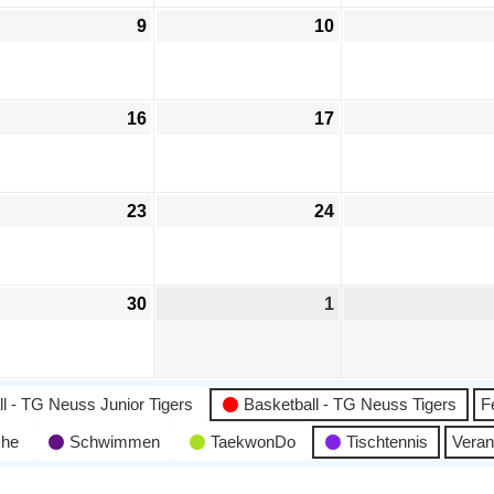
9
10
16
17
23
24
30
1
l - TG Neuss Junior Tigers
Basketball - TG Neuss Tigers
F
che
Schwimmen
TaekwonDo
Tischtennis
Veran