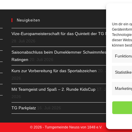
Neuigkeiten
Um dir ein o
Geräteinfor
Vize-Europameisterschaft für das Quintett der TG Neuss
H
Technologien
dieser Websi
28. Juli 2026
S
können best
Saisonabschluss beim Dumeklemmer Schwimmfest in
Funktion
T
Ratingen
20. Juli 2026
N
Kurs zur Vorbereitung für das Sportabzeichen
20. Juli
Statistik
2026
K
Marketin
Mit Teamgeist und Spaß – 2. Runde KidsCup
17. Juli
N
2026
C
TG Parkplatz
16. Juli 2026
© 2026 - Turngemeinde Neuss von 1848 e.V.