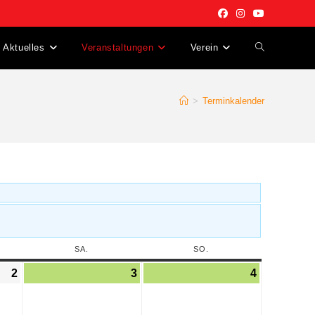
Aktuelles
Veranstaltungen
Verein
>
Terminkalender
SA.
SO.
2
3
4