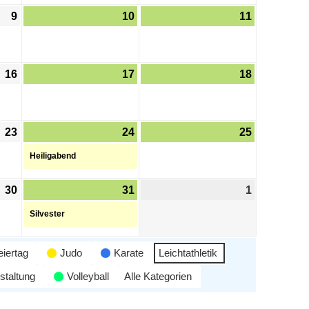
9
10
11
16
17
18
23
24
25
Heiligabend
30
31
1
Silvester
eiertag
Judo
Karate
Leichtathletik
staltung
Volleyball
Alle Kategorien