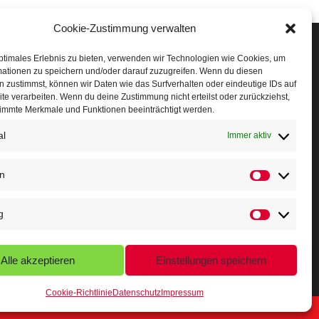
Cookie-Zustimmung verwalten
Veranstaltungen
ptimales Erlebnis zu bieten, verwenden wir Technologien wie Cookies, um
mationen zu speichern und/oder darauf zuzugreifen. Wenn du diesen
öffner Run
 zustimmst, können wir Daten wie das Surfverhalten oder eindeutige IDs auf
te verarbeiten. Wenn du deine Zustimmung nicht erteilst oder zurückziehst,
chnuppertag
immte Merkmale und Funktionen beeinträchtigt werden.
al
erminkalender
Immer aktiv
eusser Sommernachtslauf
en
indersportfest
g
ikolaus-Crosslauf
apoeira Camp
Alle akzeptieren
Einstellungen speichern
Cookie-Richtlinie
Datenschutz
Impressum