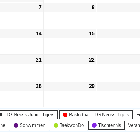
7
8
14
15
21
22
28
29
l - TG Neuss Junior Tigers
Basketball - TG Neuss Tigers
F
che
Schwimmen
TaekwonDo
Tischtennis
Veran