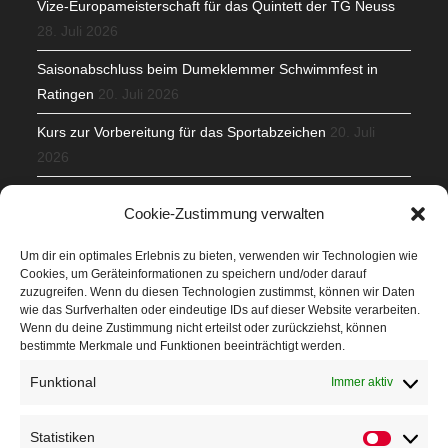
Vize-Europameisterschaft für das Quintett der TG Neuss
28. Juli 2026
Saisonabschluss beim Dumeklemmer Schwimmfest in
Ratingen
20. Juli 2026
Kurs zur Vorbereitung für das Sportabzeichen
20. Juli
2026
Mit Teamgeist und Spaß – 2. Runde KidsCup
17. Juli 2026
Cookie-Zustimmung verwalten
TG Parkplatz
16. Juli 2026
Um dir ein optimales Erlebnis zu bieten, verwenden wir Technologien wie
Cookies, um Geräteinformationen zu speichern und/oder darauf
Veranstaltungen
zuzugreifen. Wenn du diesen Technologien zustimmst, können wir Daten
wie das Surfverhalten oder eindeutige IDs auf dieser Website verarbeiten.
Wenn du deine Zustimmung nicht erteilst oder zurückziehst, können
Höffner Run
bestimmte Merkmale und Funktionen beeinträchtigt werden.
Schnuppertag
Funktional
Immer aktiv
Terminkalender
Statistiken