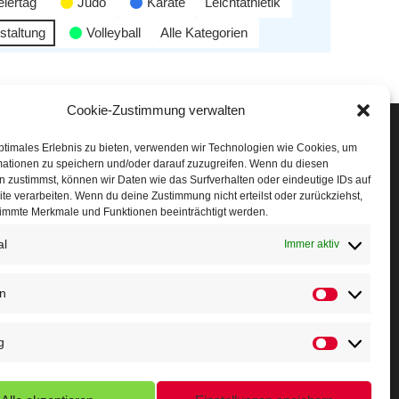
eiertag
Judo
Karate
Leichtathletik
staltung
Volleyball
Alle Kategorien
Cookie-Zustimmung verwalten
Veranstaltungen
ptimales Erlebnis zu bieten, verwenden wir Technologien wie Cookies, um
mationen zu speichern und/oder darauf zuzugreifen. Wenn du diesen
öffner Run
 zustimmst, können wir Daten wie das Surfverhalten oder eindeutige IDs auf
te verarbeiten. Wenn du deine Zustimmung nicht erteilst oder zurückziehst,
chnuppertag
immte Merkmale und Funktionen beeinträchtigt werden.
al
erminkalender
Immer aktiv
eusser Sommernachtslauf
en
indersportfest
g
ikolaus-Crosslauf
apoeira Camp