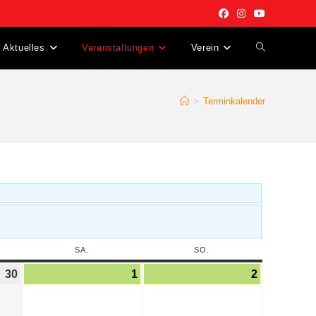
Aktuelles
Veranstaltungen
Verein
>
Terminkalender
SA.
SO.
30
1
2