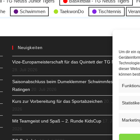
l - TG Neuss Junior Tigers
Basketball - TG Neuss Tigers
F
che
Schwimmen
TaekwonDo
Tischtennis
Veran
Neuigkeiten
Um dir ein o
Geräteinfor
Vize-Europameisterschaft für das Quintett der TG Neuss
H
Technologien
dieser Websi
28. Juli 2026
S
können best
Saisonabschluss beim Dumeklemmer Schwimmfest in
Funktion
T
Ratingen
20. Juli 2026
N
Kurs zur Vorbereitung für das Sportabzeichen
20. Juli
Statistik
2026
K
Marketin
Mit Teamgeist und Spaß – 2. Runde KidsCup
17. Juli
N
2026
C