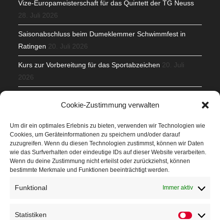
Vize-Europameisterschaft für das Quintett der TG Neuss
28. Juli 2026
Saisonabschluss beim Dumeklemmer Schwimmfest in
Ratingen
20. Juli 2026
Kurs zur Vorbereitung für das Sportabzeichen
20. Juli
2026
Mit Teamgeist und Spaß – 2. Runde KidsCup
17. Juli 2026
Cookie-Zustimmung verwalten
TG Parkplatz
16. Juli 2026
Um dir ein optimales Erlebnis zu bieten, verwenden wir Technologien wie
Cookies, um Geräteinformationen zu speichern und/oder darauf
Veranstaltungen
zuzugreifen. Wenn du diesen Technologien zustimmst, können wir Daten
wie das Surfverhalten oder eindeutige IDs auf dieser Website verarbeiten.
Wenn du deine Zustimmung nicht erteilst oder zurückziehst, können
Höffner Run
bestimmte Merkmale und Funktionen beeinträchtigt werden.
Schnuppertag
Funktional
Immer aktiv
Terminkalender
Statistiken