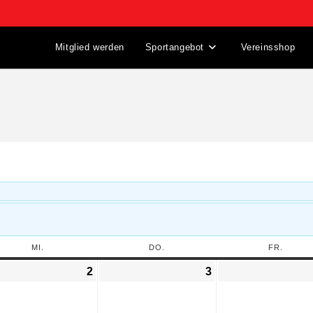
Mitglied werden
Sportangebot
Vereinsshop
MI.
DO.
FR.
2
3