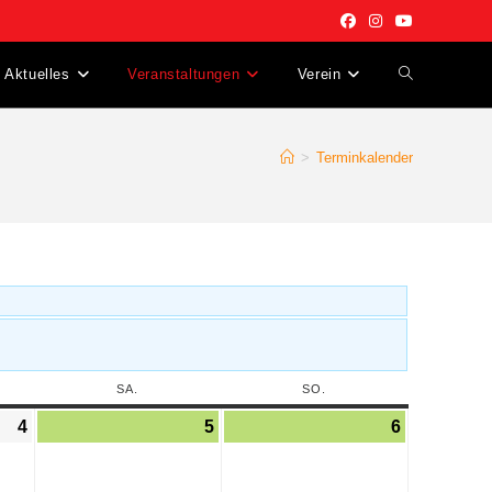
Aktuelles
Veranstaltungen
Verein
>
Terminkalender
SA.
SO.
4
5
6