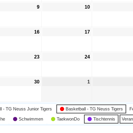
9
10
16
17
23
24
30
1
l - TG Neuss Junior Tigers
Basketball - TG Neuss Tigers
F
che
Schwimmen
TaekwonDo
Tischtennis
Veran