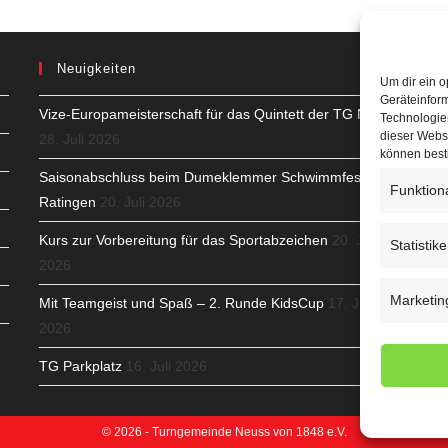
Neuigkeiten
Um dir ein o
Geräteinfor
Vize-Europameisterschaft für das Quintett der TG Neuss
H
Technologien
dieser Websi
28. Juli 2026
S
können best
Saisonabschluss beim Dumeklemmer Schwimmfest in
Funktion
T
Ratingen
20. Juli 2026
N
Kurs zur Vorbereitung für das Sportabzeichen
20. Juli
Statistik
2026
K
Marketin
Mit Teamgeist und Spaß – 2. Runde KidsCup
17. Juli
N
2026
C
TG Parkplatz
16. Juli 2026
© 2026 - Turngemeinde Neuss von 1848 e.V.