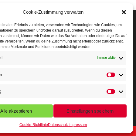
Cookie-Zustimmung verwalten
Veranstaltungen
ptimales Erlebnis zu bieten, verwenden wir Technologien wie Cookies, um
mationen zu speichern und/oder darauf zuzugreifen. Wenn du diesen
öffner Run
 zustimmst, können wir Daten wie das Surfverhalten oder eindeutige IDs auf
te verarbeiten. Wenn du deine Zustimmung nicht erteilst oder zurückziehst,
chnuppertag
immte Merkmale und Funktionen beeinträchtigt werden.
al
erminkalender
Immer aktiv
eusser Sommernachtslauf
en
indersportfest
g
ikolaus-Crosslauf
apoeira Camp
Alle akzeptieren
Einstellungen speichern
Cookie-Richtlinie
Datenschutz
Impressum