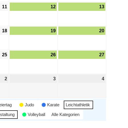
11
12
13
18
19
20
25
26
27
2
3
4
eiertag
Judo
Karate
Leichtathletik
staltung
Volleyball
Alle Kategorien