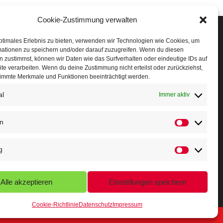
Cookie-Zustimmung verwalten
Veranstaltungen
ptimales Erlebnis zu bieten, verwenden wir Technologien wie Cookies, um
mationen zu speichern und/oder darauf zuzugreifen. Wenn du diesen
öffner Run
 zustimmst, können wir Daten wie das Surfverhalten oder eindeutige IDs auf
te verarbeiten. Wenn du deine Zustimmung nicht erteilst oder zurückziehst,
chnuppertag
immte Merkmale und Funktionen beeinträchtigt werden.
al
erminkalender
Immer aktiv
eusser Sommernachtslauf
en
indersportfest
g
ikolaus-Crosslauf
apoeira Camp
Alle akzeptieren
Einstellungen speichern
Cookie-Richtlinie
Datenschutz
Impressum