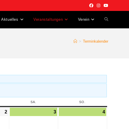
Aktuelles
Veranstaltungen
Verein
>
Terminkalender
SA.
SO.
2
3
4