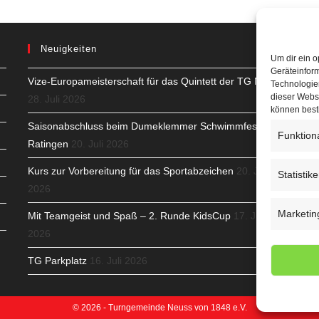
Neuigkeiten
Um dir ein o
Geräteinfor
Vize-Europameisterschaft für das Quintett der TG Neuss
H
Technologien
dieser Websi
28. Juli 2026
S
können best
Saisonabschluss beim Dumeklemmer Schwimmfest in
Funktion
T
Ratingen
20. Juli 2026
N
Kurs zur Vorbereitung für das Sportabzeichen
20. Juli
Statistik
2026
K
Marketin
Mit Teamgeist und Spaß – 2. Runde KidsCup
17. Juli
N
2026
C
TG Parkplatz
16. Juli 2026
© 2026 - Turngemeinde Neuss von 1848 e.V.