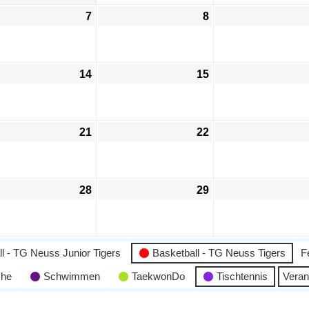
7
8
14
15
21
22
28
29
l - TG Neuss Junior Tigers
Basketball - TG Neuss Tigers
F
che
Schwimmen
TaekwonDo
Tischtennis
Veran