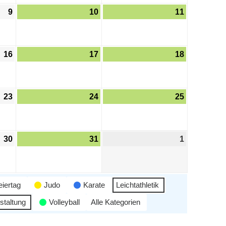
9
10
11
16
17
18
23
24
25
30
31
1
eiertag
Judo
Karate
Leichtathletik
staltung
Volleyball
Alle Kategorien