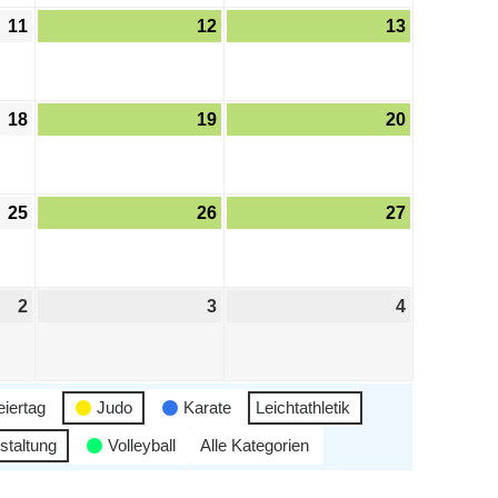
11
12
13
18
19
20
25
26
27
2
3
4
eiertag
Judo
Karate
Leichtathletik
staltung
Volleyball
Alle Kategorien