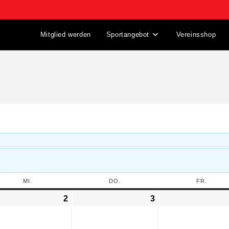
Mitglied werden
Sportangebot
Vereinsshop
MI.
DO.
FR.
2
3