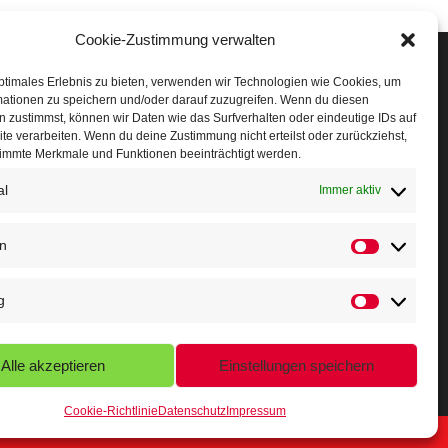
Cookie-Zustimmung verwalten
Veranstaltungen
ptimales Erlebnis zu bieten, verwenden wir Technologien wie Cookies, um
mationen zu speichern und/oder darauf zuzugreifen. Wenn du diesen
öffner Run
 zustimmst, können wir Daten wie das Surfverhalten oder eindeutige IDs auf
te verarbeiten. Wenn du deine Zustimmung nicht erteilst oder zurückziehst,
chnuppertag
immte Merkmale und Funktionen beeinträchtigt werden.
al
erminkalender
Immer aktiv
eusser Sommernachtslauf
en
indersportfest
g
ikolaus-Crosslauf
apoeira Camp
Alle akzeptieren
Einstellungen speichern
Cookie-Richtlinie
Datenschutz
Impressum