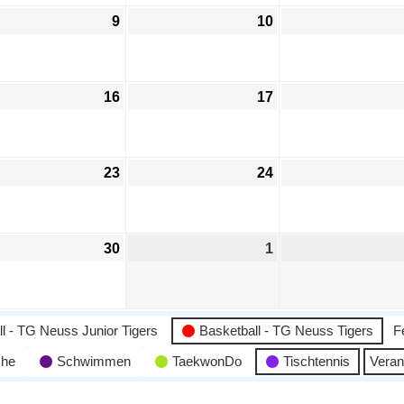
9
10
16
17
23
24
30
1
l - TG Neuss Junior Tigers
Basketball - TG Neuss Tigers
F
che
Schwimmen
TaekwonDo
Tischtennis
Veran