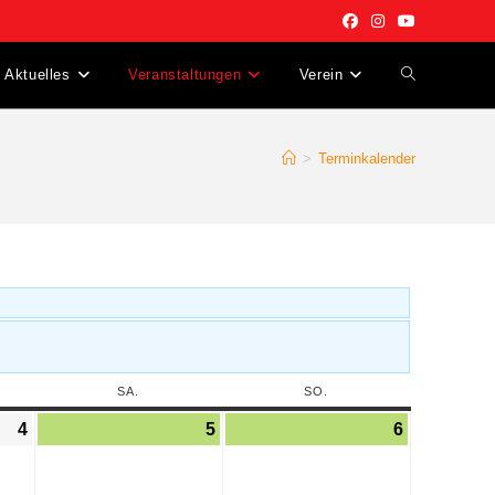
Aktuelles
Veranstaltungen
Verein
>
Terminkalender
SA.
SO.
4
5
6