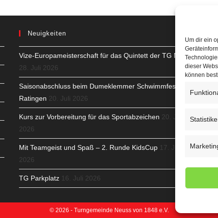
Neuigkeiten
Um dir ein o
Geräteinfor
Vize-Europameisterschaft für das Quintett der TG Neuss
H
Technologien
dieser Websi
28. Juli 2026
S
können best
Saisonabschluss beim Dumeklemmer Schwimmfest in
Funktion
T
Ratingen
20. Juli 2026
N
Kurs zur Vorbereitung für das Sportabzeichen
20. Juli
Statistik
2026
K
Marketin
Mit Teamgeist und Spaß – 2. Runde KidsCup
17. Juli
N
2026
C
TG Parkplatz
16. Juli 2026
© 2026 - Turngemeinde Neuss von 1848 e.V.