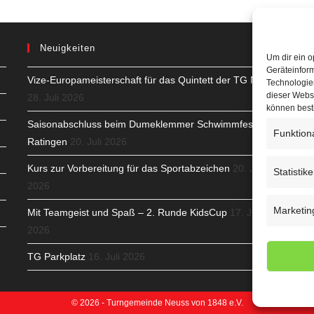
Neuigkeiten
Um dir ein o
Geräteinfor
Vize-Europameisterschaft für das Quintett der TG Neuss
H
Technologien
dieser Websi
28. Juli 2026
S
können best
Saisonabschluss beim Dumeklemmer Schwimmfest in
Funktion
T
Ratingen
20. Juli 2026
N
Kurs zur Vorbereitung für das Sportabzeichen
20. Juli
Statistik
2026
K
Marketin
Mit Teamgeist und Spaß – 2. Runde KidsCup
17. Juli
N
2026
C
TG Parkplatz
16. Juli 2026
© 2026 - Turngemeinde Neuss von 1848 e.V.