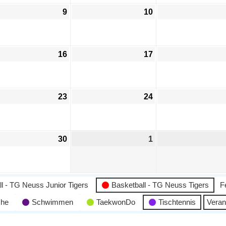
9
10
16
17
23
24
30
1
l - TG Neuss Junior Tigers
Basketball - TG Neuss Tigers
F
che
Schwimmen
TaekwonDo
Tischtennis
Veran