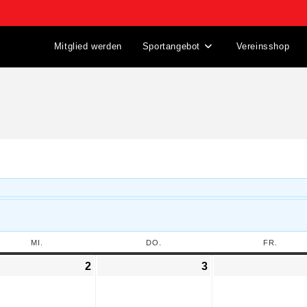
Mitglied werden
Sportangebot
Vereinsshop
MI.
DO.
FR.
2
3