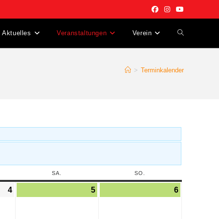
Aktuelles
Veranstaltungen
Verein
>
Terminkalender
SA.
SO.
4
5
6