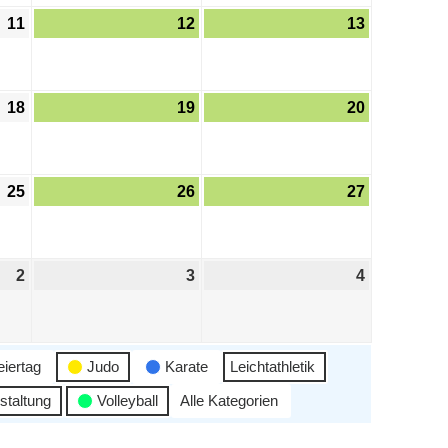
11
12
13
18
19
20
25
26
27
2
3
4
eiertag
Judo
Karate
Leichtathletik
staltung
Volleyball
Alle Kategorien