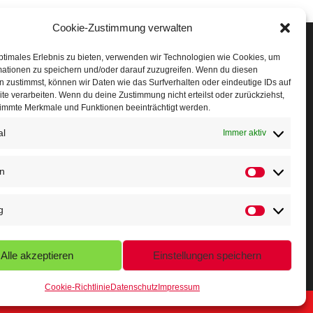
Cookie-Zustimmung verwalten
Veranstaltungen
ptimales Erlebnis zu bieten, verwenden wir Technologien wie Cookies, um
mationen zu speichern und/oder darauf zuzugreifen. Wenn du diesen
öffner Run
 zustimmst, können wir Daten wie das Surfverhalten oder eindeutige IDs auf
te verarbeiten. Wenn du deine Zustimmung nicht erteilst oder zurückziehst,
chnuppertag
immte Merkmale und Funktionen beeinträchtigt werden.
al
erminkalender
Immer aktiv
eusser Sommernachtslauf
en
indersportfest
g
ikolaus-Crosslauf
apoeira Camp
Alle akzeptieren
Einstellungen speichern
Cookie-Richtlinie
Datenschutz
Impressum