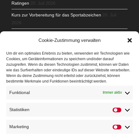
Ratingen
20. Juli 2026
Kurs zur Vorbereitung für das Sportabzeichen
20. Juli
2026
Mit Teamgeist und Spaß – 2. Runde KidsCup
17. Juli 2026
Cookie-Zustimmung verwalten
TG Parkplatz
16. Juli 2026
Um dir ein optimales Erlebnis zu bieten, verwenden wir Technologien wie
Cookies, um Geräteinformationen zu speichern und/oder darauf
Veranstaltungen
zuzugreifen. Wenn du diesen Technologien zustimmst, können wir Daten
wie das Surfverhalten oder eindeutige IDs auf dieser Website verarbeiten.
Wenn du deine Zustimmung nicht erteilst oder zurückziehst, können
Höffner Run
bestimmte Merkmale und Funktionen beeinträchtigt werden.
Schnuppertag
Funktional
Immer aktiv
Terminkalender
Statistiken
Neusser Sommernachtslauf
Kindersportfest
Marketing
Nikolaus-Crosslauf