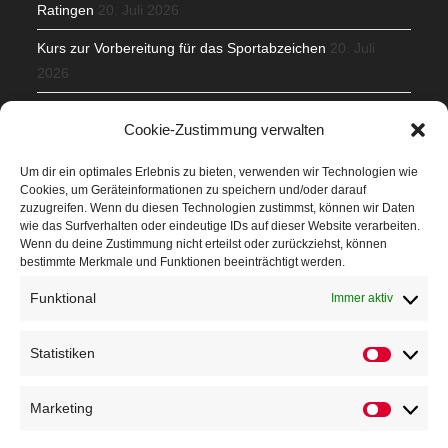
Ratingen
20. Juli 2026
Kurs zur Vorbereitung für das Sportabzeichen
20. Juli
2026
Mit Teamgeist und Spaß – 2. Runde KidsCup
17. Juli 2026
Cookie-Zustimmung verwalten
TG Parkplatz
16. Juli 2026
Um dir ein optimales Erlebnis zu bieten, verwenden wir Technologien wie
Cookies, um Geräteinformationen zu speichern und/oder darauf
Veranstaltungen
zuzugreifen. Wenn du diesen Technologien zustimmst, können wir Daten
wie das Surfverhalten oder eindeutige IDs auf dieser Website verarbeiten.
Wenn du deine Zustimmung nicht erteilst oder zurückziehst, können
Höffner Run
bestimmte Merkmale und Funktionen beeinträchtigt werden.
Schnuppertag
Funktional
Immer aktiv
Terminkalender
Statistiken
Neusser Sommernachtslauf
Kindersportfest
Marketing
Nikolaus-Crosslauf