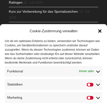
Ratingen
20. Juli 2026
Kurs zur Vorbereitung für das Sportabzeichen
20. Juli
2026
Mit Teamgeist und Spaß – 2. Runde KidsCup
17. Juli 2026
Cookie-Zustimmung verwalten
TG Parkplatz
16. Juli 2026
Um dir ein optimales Erlebnis zu bieten, verwenden wir Technologien wie
Cookies, um Geräteinformationen zu speichern und/oder darauf
Veranstaltungen
zuzugreifen. Wenn du diesen Technologien zustimmst, können wir Daten
wie das Surfverhalten oder eindeutige IDs auf dieser Website verarbeiten.
Wenn du deine Zustimmung nicht erteilst oder zurückziehst, können
Höffner Run
bestimmte Merkmale und Funktionen beeinträchtigt werden.
Schnuppertag
Funktional
Immer aktiv
Terminkalender
Statistiken
Neusser Sommernachtslauf
Kindersportfest
Marketing
Nikolaus-Crosslauf