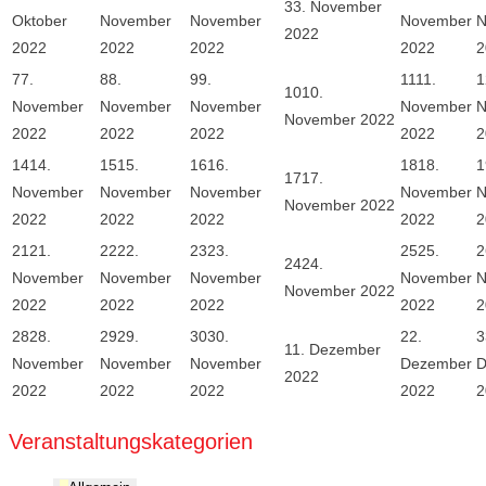
3
3. November
Oktober
November
November
November
N
2022
2022
2022
2022
2022
2
7
7.
8
8.
9
9.
11
11.
1
10
10.
November
November
November
November
N
November 2022
2022
2022
2022
2022
2
14
14.
15
15.
16
16.
18
18.
1
17
17.
November
November
November
November
N
November 2022
2022
2022
2022
2022
2
21
21.
22
22.
23
23.
25
25.
2
24
24.
November
November
November
November
N
November 2022
2022
2022
2022
2022
2
28
28.
29
29.
30
30.
2
2.
3
1
1. Dezember
November
November
November
Dezember
D
2022
2022
2022
2022
2022
2
Veranstaltungskategorien