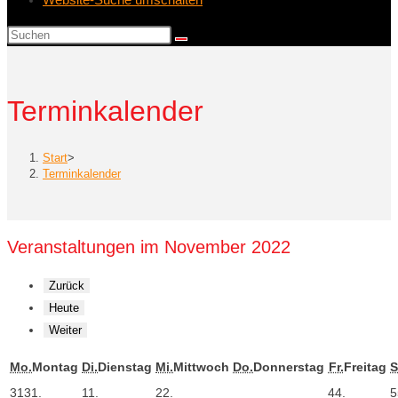
Terminkalender
Start
>
Terminkalender
Veranstaltungen im November 2022
Zurück
Heute
Weiter
Mo.
Montag
Di.
Dienstag
Mi.
Mittwoch
Do.
Donnerstag
Fr.
Freitag
S
31
31.
1
1.
2
2.
4
4.
5