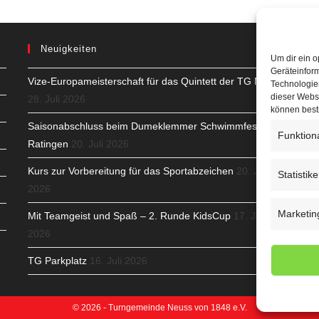
Neuigkeiten
Um dir ein o
Geräteinfor
Vize-Europameisterschaft für das Quintett der TG Neuss
H
Technologien
dieser Websi
28. Juli 2026
S
können best
Saisonabschluss beim Dumeklemmer Schwimmfest in
Funktion
T
Ratingen
20. Juli 2026
N
Kurs zur Vorbereitung für das Sportabzeichen
20. Juli
Statistik
2026
K
Marketin
Mit Teamgeist und Spaß – 2. Runde KidsCup
17. Juli
N
2026
C
TG Parkplatz
16. Juli 2026
© 2026 - Turngemeinde Neuss von 1848 e.V.