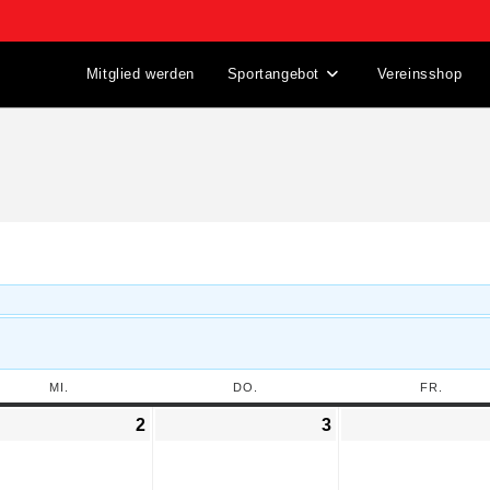
Mitglied werden
Sportangebot
Vereinsshop
MI.
DO.
FR.
2
3