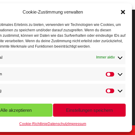
Cookie-Zustimmung verwalten
Veranstaltungen
ptimales Erlebnis zu bieten, verwenden wir Technologien wie Cookies, um
mationen zu speichern und/oder darauf zuzugreifen. Wenn du diesen
öffner Run
 zustimmst, können wir Daten wie das Surfverhalten oder eindeutige IDs auf
te verarbeiten. Wenn du deine Zustimmung nicht erteilst oder zurückziehst,
chnuppertag
immte Merkmale und Funktionen beeinträchtigt werden.
al
erminkalender
Immer aktiv
eusser Sommernachtslauf
en
indersportfest
g
ikolaus-Crosslauf
apoeira Camp
Alle akzeptieren
Einstellungen speichern
Cookie-Richtlinie
Datenschutz
Impressum