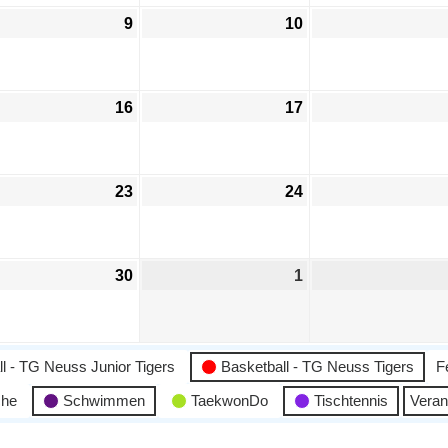
9
10
16
17
23
24
30
1
l - TG Neuss Junior Tigers
Basketball - TG Neuss Tigers
F
che
Schwimmen
TaekwonDo
Tischtennis
Veran