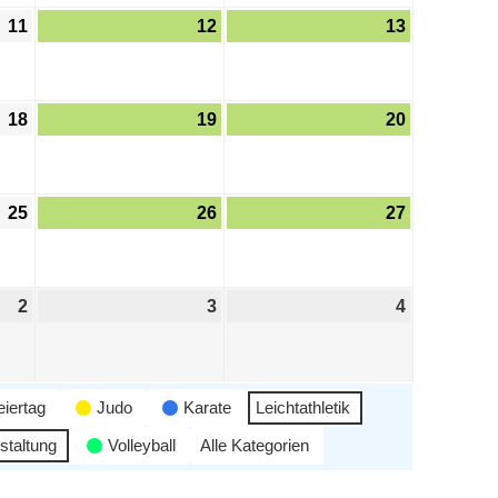
11
12
13
18
19
20
25
26
27
2
3
4
eiertag
Judo
Karate
Leichtathletik
staltung
Volleyball
Alle Kategorien