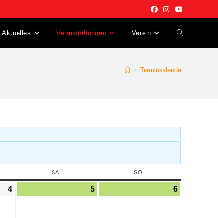
Aktuelles
Veranstaltungen
Verein
>
Terminkalender
SA.
SO.
4
5
6