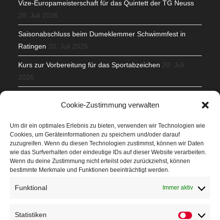
Vize-Europameisterschaft für das Quintett der TG Neuss
28. Juli 2026
Saisonabschluss beim Dumeklemmer Schwimmfest in
Ratingen
20. Juli 2026
Kurs zur Vorbereitung für das Sportabzeichen
20. Juli
2026
Mit Teamgeist und Spaß – 2. Runde KidsCup
17. Juli 2026
Cookie-Zustimmung verwalten
TG Parkplatz
16. Juli 2026
Um dir ein optimales Erlebnis zu bieten, verwenden wir Technologien wie
Cookies, um Geräteinformationen zu speichern und/oder darauf
Veranstaltungen
zuzugreifen. Wenn du diesen Technologien zustimmst, können wir Daten
wie das Surfverhalten oder eindeutige IDs auf dieser Website verarbeiten.
Wenn du deine Zustimmung nicht erteilst oder zurückziehst, können
Höffner Run
bestimmte Merkmale und Funktionen beeinträchtigt werden.
Schnuppertag
Funktional
Immer aktiv
Terminkalender
Statistiken