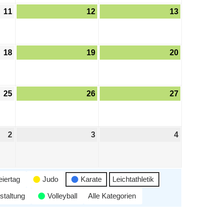
11
12
13
18
19
20
25
26
27
2
3
4
eiertag
Judo
Karate
Leichtathletik
staltung
Volleyball
Alle Kategorien