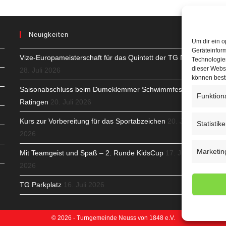
Neuigkeiten
Um dir ein o
Geräteinfor
Vize-Europameisterschaft für das Quintett der TG Neuss
H
Technologien
dieser Websi
28. Juli 2026
S
können best
Saisonabschluss beim Dumeklemmer Schwimmfest in
Funktion
T
Ratingen
20. Juli 2026
N
Kurs zur Vorbereitung für das Sportabzeichen
20. Juli
Statistik
2026
K
Marketin
Mit Teamgeist und Spaß – 2. Runde KidsCup
17. Juli
N
2026
C
TG Parkplatz
16. Juli 2026
© 2026 - Turngemeinde Neuss von 1848 e.V.