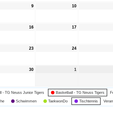
9
10
16
17
23
24
30
1
l - TG Neuss Junior Tigers
Basketball - TG Neuss Tigers
F
che
Schwimmen
TaekwonDo
Tischtennis
Veran