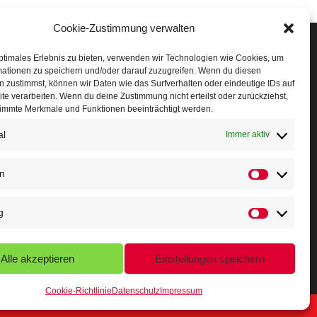
Cookie-Zustimmung verwalten
Veranstaltungen
ptimales Erlebnis zu bieten, verwenden wir Technologien wie Cookies, um
mationen zu speichern und/oder darauf zuzugreifen. Wenn du diesen
öffner Run
 zustimmst, können wir Daten wie das Surfverhalten oder eindeutige IDs auf
te verarbeiten. Wenn du deine Zustimmung nicht erteilst oder zurückziehst,
chnuppertag
immte Merkmale und Funktionen beeinträchtigt werden.
al
erminkalender
Immer aktiv
eusser Sommernachtslauf
en
indersportfest
g
ikolaus-Crosslauf
apoeira Camp
Alle akzeptieren
Einstellungen speichern
Cookie-Richtlinie
Datenschutz
Impressum