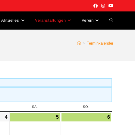
Aktuelles
Veranstaltungen
Verein
>
Terminkalender
SA.
SO.
4
5
6