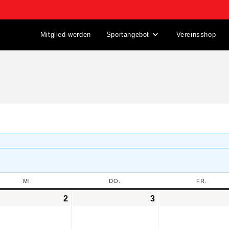
Mitglied werden
Sportangebot
Vereinsshop
MI.
DO.
FR.
2
3