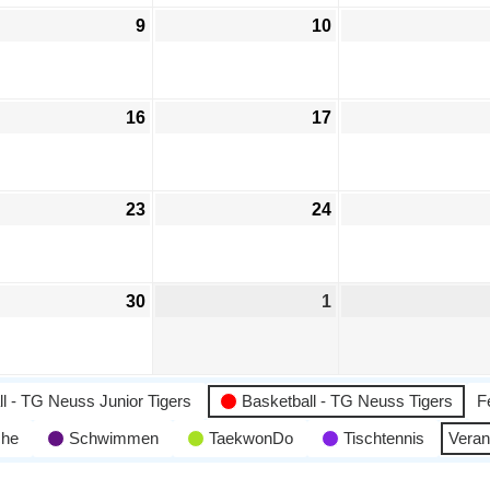
9
10
16
17
23
24
30
1
l - TG Neuss Junior Tigers
Basketball - TG Neuss Tigers
F
che
Schwimmen
TaekwonDo
Tischtennis
Veran