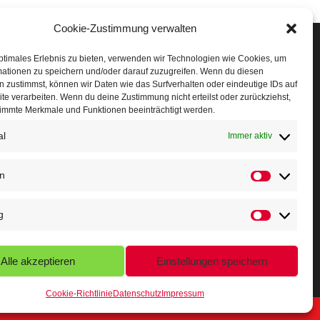
Cookie-Zustimmung verwalten
Veranstaltungen
ptimales Erlebnis zu bieten, verwenden wir Technologien wie Cookies, um
mationen zu speichern und/oder darauf zuzugreifen. Wenn du diesen
öffner Run
 zustimmst, können wir Daten wie das Surfverhalten oder eindeutige IDs auf
te verarbeiten. Wenn du deine Zustimmung nicht erteilst oder zurückziehst,
chnuppertag
immte Merkmale und Funktionen beeinträchtigt werden.
al
erminkalender
Immer aktiv
eusser Sommernachtslauf
en
indersportfest
g
ikolaus-Crosslauf
apoeira Camp
Alle akzeptieren
Einstellungen speichern
Cookie-Richtlinie
Datenschutz
Impressum