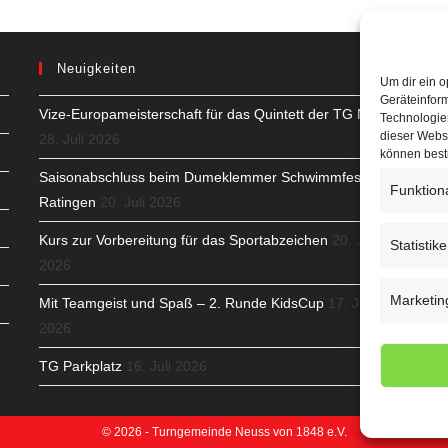
Neuigkeiten
Um dir ein o
Geräteinfor
Vize-Europameisterschaft für das Quintett der TG Neuss
H
Technologien
dieser Websi
28. Juli 2026
S
können best
Saisonabschluss beim Dumeklemmer Schwimmfest in
Funktion
T
Ratingen
20. Juli 2026
N
Kurs zur Vorbereitung für das Sportabzeichen
20. Juli
Statistik
2026
K
Marketin
Mit Teamgeist und Spaß – 2. Runde KidsCup
17. Juli
N
2026
C
TG Parkplatz
16. Juli 2026
© 2026 - Turngemeinde Neuss von 1848 e.V.