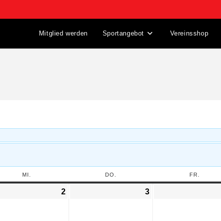
Mitglied werden
Sportangebot
Vereinsshop
MI.
DO.
FR.
2
3