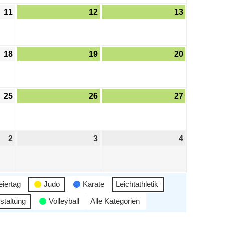
11
12
13
18
19
20
25
26
27
2
3
4
eiertag
Judo
Karate
Leichtathletik
staltung
Volleyball
Alle Kategorien