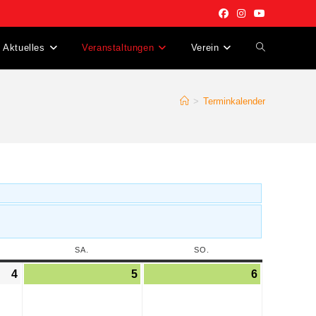
Aktuelles
Veranstaltungen
Verein
>
Terminkalender
SA.
SO.
4
5
6