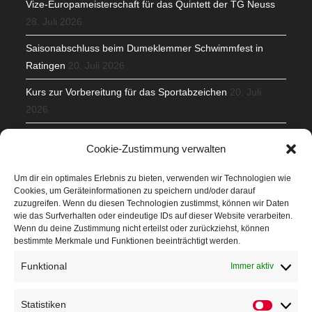
Vize-Europameisterschaft für das Quintett der TG Neuss
28. Juli 2026
Saisonabschluss beim Dumeklemmer Schwimmfest in
Ratingen
20. Juli 2026
Kurs zur Vorbereitung für das Sportabzeichen
20. Juli
2026
Mit Teamgeist und Spaß – 2. Runde KidsCup
17. Juli 2026
Cookie-Zustimmung verwalten
TG Parkplatz
16. Juli 2026
Um dir ein optimales Erlebnis zu bieten, verwenden wir Technologien wie
Cookies, um Geräteinformationen zu speichern und/oder darauf
Veranstaltungen
zuzugreifen. Wenn du diesen Technologien zustimmst, können wir Daten
wie das Surfverhalten oder eindeutige IDs auf dieser Website verarbeiten.
Wenn du deine Zustimmung nicht erteilst oder zurückziehst, können
Höffner Run
bestimmte Merkmale und Funktionen beeinträchtigt werden.
Schnuppertag
Funktional
Immer aktiv
Terminkalender
Statistiken