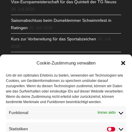
Vize-Europameisterschaft für das Quintett der TG Neuss
28. Juli 2026
Saisonabschluss beim Dumeklemmer Schwimmfest in
Ratingen
20. Juli 2026
Kurs zur Vorbereitung für das Sportabzeichen
20. Juli
2026
Mit Teamgeist und Spaß – 2. Runde KidsCup
17. Juli 2026
Cookie-Zustimmung verwalten
TG Parkplatz
16. Juli 2026
Um dir ein optimales Erlebnis zu bieten, verwenden wir Technologien wie
Cookies, um Geräteinformationen zu speichern und/oder darauf
Veranstaltungen
zuzugreifen. Wenn du diesen Technologien zustimmst, können wir Daten
wie das Surfverhalten oder eindeutige IDs auf dieser Website verarbeiten.
Wenn du deine Zustimmung nicht erteilst oder zurückziehst, können
Höffner Run
bestimmte Merkmale und Funktionen beeinträchtigt werden.
Schnuppertag
Funktional
Immer aktiv
Terminkalender
Statistiken