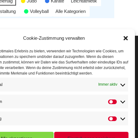
eiertag
Judo
Karate
Leichtathletik
staltung
Volleyball
Alle Kategorien
Cookie-Zustimmung verwalten
Veranstaltungen
ptimales Erlebnis zu bieten, verwenden wir Technologien wie Cookies, um
mationen zu speichern und/oder darauf zuzugreifen. Wenn du diesen
öffner Run
 zustimmst, können wir Daten wie das Surfverhalten oder eindeutige IDs auf
te verarbeiten. Wenn du deine Zustimmung nicht erteilst oder zurückziehst,
chnuppertag
immte Merkmale und Funktionen beeinträchtigt werden.
al
erminkalender
Immer aktiv
eusser Sommernachtslauf
en
indersportfest
g
ikolaus-Crosslauf
apoeira Camp