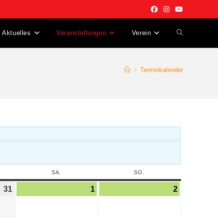
Aktuelles
Veranstaltungen
Verein
>
Terminkalender
SA.
SO.
31
1
2