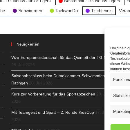
l - TG Neuss Junior Tigers
Basketball - TG Neuss Tigers
F
che
Schwimmen
TaekwonDo
Tischtennis
Veran
Neuigkeiten
Um dir ein o
Geräteinfor
Vize-Europameisterschaft für das Quintett der TG Neuss
H
Technologien
dieser Websi
28. Juli 2026
S
können best
Saisonabschluss beim Dumeklemmer Schwimmfest in
Funktion
T
Ratingen
20. Juli 2026
N
Kurs zur Vorbereitung für das Sportabzeichen
20. Juli
Statistik
2026
K
Marketin
Mit Teamgeist und Spaß – 2. Runde KidsCup
17. Juli
N
2026
C