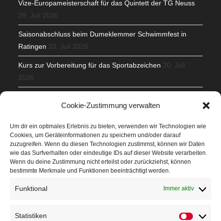
Vize-Europameisterschaft für das Quintett der TG Neuss
28. Juli 2026
Saisonabschluss beim Dumeklemmer Schwimmfest in
Ratingen
20. Juli 2026
Kurs zur Vorbereitung für das Sportabzeichen
20. Juli
2026
Mit Teamgeist und Spaß – 2. Runde KidsCup
17. Juli 2026
Cookie-Zustimmung verwalten
TG Parkplatz
16. Juli 2026
Um dir ein optimales Erlebnis zu bieten, verwenden wir Technologien wie
Cookies, um Geräteinformationen zu speichern und/oder darauf
Veranstaltungen
zuzugreifen. Wenn du diesen Technologien zustimmst, können wir Daten
wie das Surfverhalten oder eindeutige IDs auf dieser Website verarbeiten.
Wenn du deine Zustimmung nicht erteilst oder zurückziehst, können
Höffner Run
bestimmte Merkmale und Funktionen beeinträchtigt werden.
Schnuppertag
Funktional
Immer aktiv
Terminkalender
Statistiken