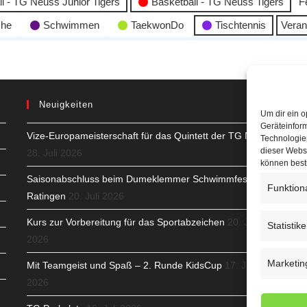
l - TG Neuss Junior Tigers
Basketball - TG Neuss Tigers
F
che
Schwimmen
TaekwonDo
Tischtennis
Veran
Neuigkeiten
Um dir ein o
Geräteinfor
Vize-Europameisterschaft für das Quintett der TG Neuss
H
Technologien
dieser Websi
28. Juli 2026
S
können best
Saisonabschluss beim Dumeklemmer Schwimmfest in
Funktion
T
Ratingen
20. Juli 2026
N
Kurs zur Vorbereitung für das Sportabzeichen
20. Juli
Statistik
2026
K
Marketin
Mit Teamgeist und Spaß – 2. Runde KidsCup
17. Juli
N
2026
C