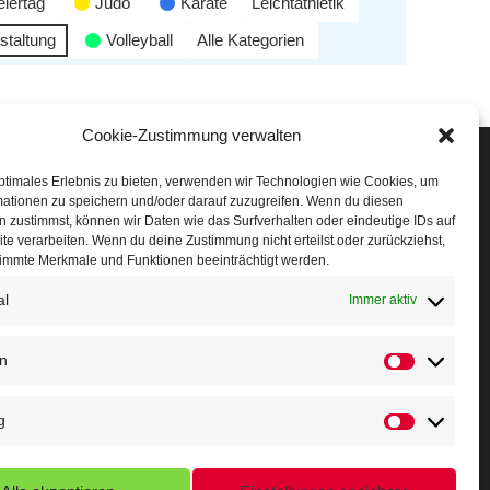
eiertag
Judo
Karate
Leichtathletik
staltung
Volleyball
Alle Kategorien
Cookie-Zustimmung verwalten
Veranstaltungen
ptimales Erlebnis zu bieten, verwenden wir Technologien wie Cookies, um
mationen zu speichern und/oder darauf zuzugreifen. Wenn du diesen
öffner Run
 zustimmst, können wir Daten wie das Surfverhalten oder eindeutige IDs auf
te verarbeiten. Wenn du deine Zustimmung nicht erteilst oder zurückziehst,
chnuppertag
immte Merkmale und Funktionen beeinträchtigt werden.
al
erminkalender
Immer aktiv
eusser Sommernachtslauf
en
indersportfest
g
ikolaus-Crosslauf
apoeira Camp