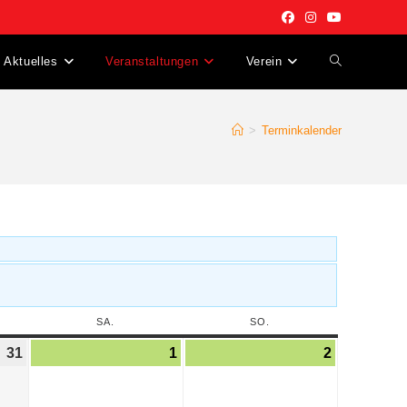
Aktuelles
Veranstaltungen
Verein
>
Terminkalender
SA.
SO.
31
1
2