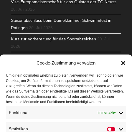
Vize-Europameisterschaft für das Quintett der TG Neuss
28. Juli 2026
Saisonabschluss beim Dumeklemmer Schwimmfest in
Ratingen
20. Juli 2026
Kurs zur Vorbereitung für das Sportabzeichen
20. Juli
2026
Mit Teamgeist und Spaß – 2. Runde KidsCup
17. Juli 2026
Cookie-Zustimmung verwalten
TG Parkplatz
16. Juli 2026
Um dir ein optimales Erlebnis zu bieten, verwenden wir Technologien wie
Cookies, um Geräteinformationen zu speichern und/oder darauf
Veranstaltungen
zuzugreifen. Wenn du diesen Technologien zustimmst, können wir Daten
wie das Surfverhalten oder eindeutige IDs auf dieser Website verarbeiten.
Wenn du deine Zustimmung nicht erteilst oder zurückziehst, können
Höffner Run
bestimmte Merkmale und Funktionen beeinträchtigt werden.
Schnuppertag
Funktional
Immer aktiv
Terminkalender
Statistiken