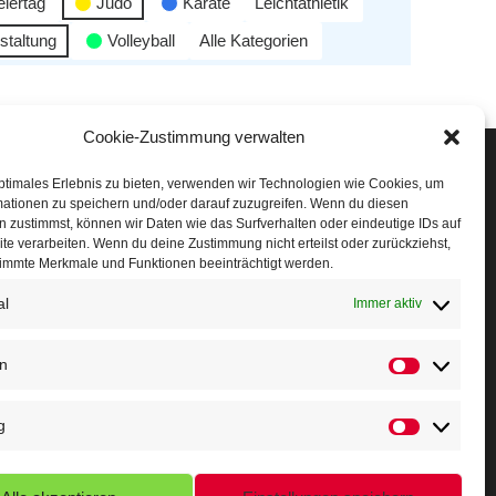
eiertag
Judo
Karate
Leichtathletik
staltung
Volleyball
Alle Kategorien
Cookie-Zustimmung verwalten
Veranstaltungen
ptimales Erlebnis zu bieten, verwenden wir Technologien wie Cookies, um
mationen zu speichern und/oder darauf zuzugreifen. Wenn du diesen
öffner Run
 zustimmst, können wir Daten wie das Surfverhalten oder eindeutige IDs auf
te verarbeiten. Wenn du deine Zustimmung nicht erteilst oder zurückziehst,
chnuppertag
immte Merkmale und Funktionen beeinträchtigt werden.
al
erminkalender
Immer aktiv
eusser Sommernachtslauf
en
indersportfest
g
ikolaus-Crosslauf
apoeira Camp