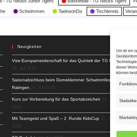
l - TG Neuss Junior Tigers
Basketball - TG Neuss Tigers
F
che
Schwimmen
TaekwonDo
Tischtennis
Veran
Neuigkeiten
Um dir ein o
Geräteinfor
Vize-Europameisterschaft für das Quintett der TG Neuss
H
Technologien
dieser Websi
28. Juli 2026
S
können best
Saisonabschluss beim Dumeklemmer Schwimmfest in
Funktion
T
Ratingen
20. Juli 2026
N
Kurs zur Vorbereitung für das Sportabzeichen
20. Juli
Statistik
2026
K
Marketin
Mit Teamgeist und Spaß – 2. Runde KidsCup
17. Juli
N
2026
C