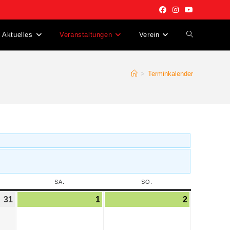
Aktuelles
Veranstaltungen
Verein
>
Terminkalender
SA.
SO.
31
1
2