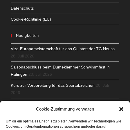
Datenschutz
Cookie-Richtlinie (EU)
Neuigkeiten
Vize-Europameisterschaft für das Quintett der TG Neuss
28. Juli 2026
Saisonabschluss beim Dumeklemmer Schwimmfest in
Ratingen
20. Juli 2026
Kurs zur Vorbereitung für das Sportabzeichen
20. Juli
2026
Mit Teamgeist und Spaß – 2. Runde KidsCup
17. Juli 2026
Cookie-Zustimmung verwalten
TG Parkplatz
16. Juli 2026
Um dir ein optimales Erlebnis zu bieten, verwenden wir Technologien wie
Cookies, um Geräteinformationen zu speichern und/oder darauf