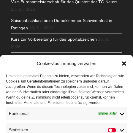
Vize-Europameisterschaft für das Quintett der TG Neuss
28. Juli 2026
Saisonabschluss beim Dumeklemmer Schwimmfest in
Ratingen
20. Juli 2026
Kurs zur Vorbereitung für das Sportabzeichen
20. Juli
2026
Mit Teamgeist und Spaß – 2. Runde KidsCup
17. Juli 2026
Cookie-Zustimmung verwalten
TG Parkplatz
16. Juli 2026
Um dir ein optimales Erlebnis zu bieten, verwenden wir Technologien wie
Cookies, um Geräteinformationen zu speichern und/oder darauf
Veranstaltungen
zuzugreifen. Wenn du diesen Technologien zustimmst, können wir Daten
wie das Surfverhalten oder eindeutige IDs auf dieser Website verarbeiten.
Wenn du deine Zustimmung nicht erteilst oder zurückziehst, können
Höffner Run
bestimmte Merkmale und Funktionen beeinträchtigt werden.
Schnuppertag
Funktional
Immer aktiv
Terminkalender
Statistiken