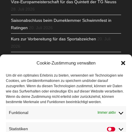
Vize-Europameisterschaft für das Quintett der TG Neuss
28. Juli 2026
Saisonabschluss beim Dumeklemmer Schwimmfest in
Ratingen
20. Juli 2026
Kurs zur Vorbereitung für das Sportabzeichen
20. Juli
2026
Mit Teamgeist und Spaß – 2. Runde KidsCup
17. Juli 2026
Cookie-Zustimmung verwalten
TG Parkplatz
16. Juli 2026
Um dir ein optimales Erlebnis zu bieten, verwenden wir Technologien wie
Cookies, um Geräteinformationen zu speichern und/oder darauf
Veranstaltungen
zuzugreifen. Wenn du diesen Technologien zustimmst, können wir Daten
wie das Surfverhalten oder eindeutige IDs auf dieser Website verarbeiten.
Wenn du deine Zustimmung nicht erteilst oder zurückziehst, können
Höffner Run
bestimmte Merkmale und Funktionen beeinträchtigt werden.
Schnuppertag
Funktional
Immer aktiv
Terminkalender
Statistiken