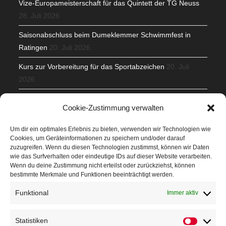
Vize-Europameisterschaft für das Quintett der TG Neuss
28. Juli 2026
Saisonabschluss beim Dumeklemmer Schwimmfest in
Ratingen
20. Juli 2026
Kurs zur Vorbereitung für das Sportabzeichen
20. Juli
2026
Mit Teamgeist und Spaß – 2. Runde KidsCup
17. Juli 2026
Cookie-Zustimmung verwalten
TG Parkplatz
16. Juli 2026
Um dir ein optimales Erlebnis zu bieten, verwenden wir Technologien wie
Cookies, um Geräteinformationen zu speichern und/oder darauf
Veranstaltungen
zuzugreifen. Wenn du diesen Technologien zustimmst, können wir Daten
wie das Surfverhalten oder eindeutige IDs auf dieser Website verarbeiten.
Wenn du deine Zustimmung nicht erteilst oder zurückziehst, können
Höffner Run
bestimmte Merkmale und Funktionen beeinträchtigt werden.
Schnuppertag
Funktional
Immer aktiv
Terminkalender
Statistiken