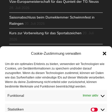
Vize-Europameisterschaft für das Quintett der TG Neuss
28. Juli 2026
Saisonabschluss beim Dumeklemmer Schwimmfest in
Ratingen
20. Juli 2026
Kurs zur Vorbereitung für das Sportabzeichen
20. Juli
2026
Mit Teamgeist und Spaß – 2. Runde KidsCup
17. Juli 2026
Cookie-Zustimmung verwalten
TG Parkplatz
16. Juli 2026
Um dir ein optimales Erlebnis zu bieten, verwenden wir Technologien wie
Cookies, um Geräteinformationen zu speichern und/oder darauf
Veranstaltungen
zuzugreifen. Wenn du diesen Technologien zustimmst, können wir Daten
wie das Surfverhalten oder eindeutige IDs auf dieser Website verarbeiten.
Wenn du deine Zustimmung nicht erteilst oder zurückziehst, können
Höffner Run
bestimmte Merkmale und Funktionen beeinträchtigt werden.
Schnuppertag
Funktional
Immer aktiv
Terminkalender
Statistiken