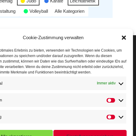
eiertag
Judo
Karate
Leichtathletik
staltung
Volleyball
Alle Kategorien
Cookie-Zustimmung verwalten
Veranstaltungen
ptimales Erlebnis zu bieten, verwenden wir Technologien wie Cookies, um
mationen zu speichern und/oder darauf zuzugreifen. Wenn du diesen
öffner Run
 zustimmst, können wir Daten wie das Surfverhalten oder eindeutige IDs auf
te verarbeiten. Wenn du deine Zustimmung nicht erteilst oder zurückziehst,
chnuppertag
immte Merkmale und Funktionen beeinträchtigt werden.
al
erminkalender
Immer aktiv
eusser Sommernachtslauf
en
indersportfest
g
ikolaus-Crosslauf
apoeira Camp