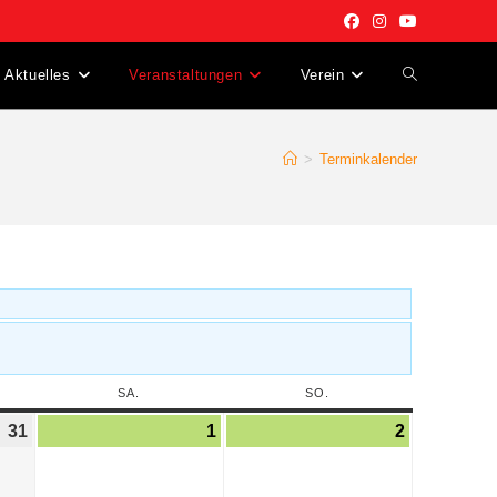
Aktuelles
Veranstaltungen
Verein
>
Terminkalender
SA.
SO.
31
1
2