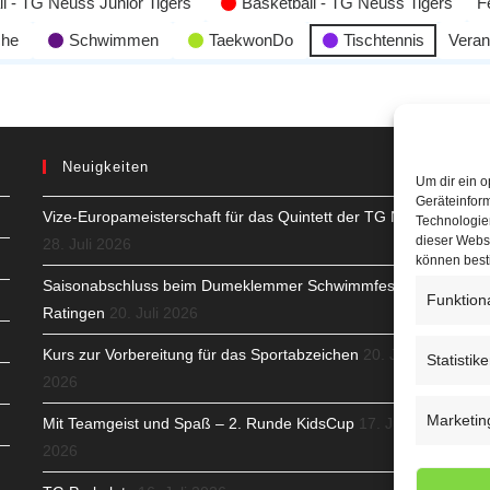
l - TG Neuss Junior Tigers
Basketball - TG Neuss Tigers
F
che
Schwimmen
TaekwonDo
Tischtennis
Veran
Neuigkeiten
Um dir ein o
Geräteinfor
Vize-Europameisterschaft für das Quintett der TG Neuss
H
Technologien
dieser Websi
28. Juli 2026
S
können best
Saisonabschluss beim Dumeklemmer Schwimmfest in
Funktion
T
Ratingen
20. Juli 2026
N
Kurs zur Vorbereitung für das Sportabzeichen
20. Juli
Statistik
2026
K
Marketin
Mit Teamgeist und Spaß – 2. Runde KidsCup
17. Juli
N
2026
C