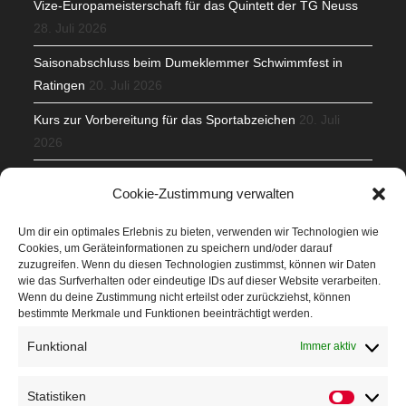
Vize-Europameisterschaft für das Quintett der TG Neuss
28. Juli 2026
Saisonabschluss beim Dumeklemmer Schwimmfest in
Ratingen
20. Juli 2026
Kurs zur Vorbereitung für das Sportabzeichen
20. Juli
2026
Mit Teamgeist und Spaß – 2. Runde KidsCup
17. Juli 2026
Cookie-Zustimmung verwalten
TG Parkplatz
16. Juli 2026
Um dir ein optimales Erlebnis zu bieten, verwenden wir Technologien wie
Cookies, um Geräteinformationen zu speichern und/oder darauf
Veranstaltungen
zuzugreifen. Wenn du diesen Technologien zustimmst, können wir Daten
wie das Surfverhalten oder eindeutige IDs auf dieser Website verarbeiten.
Wenn du deine Zustimmung nicht erteilst oder zurückziehst, können
Höffner Run
bestimmte Merkmale und Funktionen beeinträchtigt werden.
Schnuppertag
Funktional
Immer aktiv
Terminkalender
Statistiken