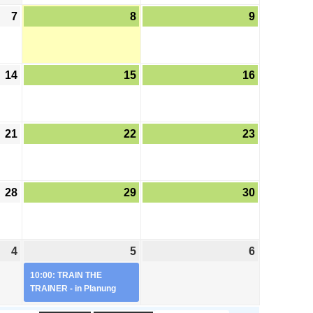
7
8
9
14
15
16
21
22
23
28
29
30
4
5
6
10:00: TRAIN THE
TRAINER - in Planung