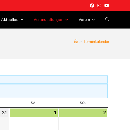
Aktuelles
Veranstaltungen
Verein
>
Terminkalender
SA.
SO.
31
1
2