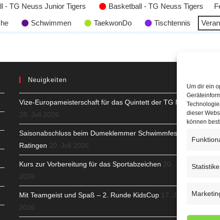
l - TG Neuss Junior Tigers
Basketball - TG Neuss Tigers
F
che
Schwimmen
TaekwonDo
Tischtennis
Veran
Neuigkeiten
Um dir ein o
Geräteinfor
Vize-Europameisterschaft für das Quintett der TG Neuss
H
Technologien
dieser Websi
28. Juli 2026
S
können best
Saisonabschluss beim Dumeklemmer Schwimmfest in
Funktion
T
Ratingen
20. Juli 2026
N
Kurs zur Vorbereitung für das Sportabzeichen
20. Juli
Statistik
2026
K
Marketin
Mit Teamgeist und Spaß – 2. Runde KidsCup
17. Juli
N
2026
C