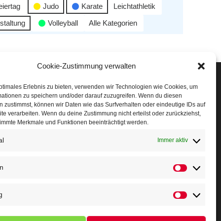
eiertag
Judo
Karate
Leichtathletik
staltung
Volleyball
Alle Kategorien
Cookie-Zustimmung verwalten
Veranstaltungen
ptimales Erlebnis zu bieten, verwenden wir Technologien wie Cookies, um
mationen zu speichern und/oder darauf zuzugreifen. Wenn du diesen
öffner Run
 zustimmst, können wir Daten wie das Surfverhalten oder eindeutige IDs auf
te verarbeiten. Wenn du deine Zustimmung nicht erteilst oder zurückziehst,
chnuppertag
immte Merkmale und Funktionen beeinträchtigt werden.
al
erminkalender
Immer aktiv
eusser Sommernachtslauf
en
indersportfest
g
ikolaus-Crosslauf
apoeira Camp